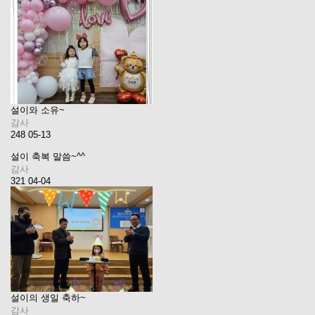
설이와 소유~
감사
248
05-13
설이 축복 말씀~^^
감사
321
04-04
설이의 생일 축하~
감사