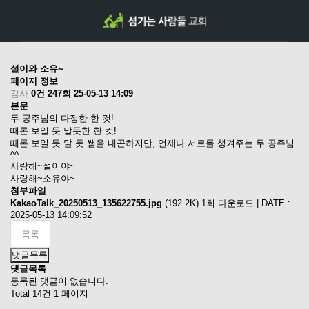
설이와 소유~
페이지 정보
감사
0건
247회
25-05-13 14:09
본문
두 공주님의 다정한 한 컷!
때론 보일 듯 말듯한 한 컷!
때론 보일 듯 말 듯 쌤을 내곤하지만, 언제나 서로를 챙겨주는 두 공주님
^^
사랑해~설이야~
사랑해~소유야~
첨부파일
KakaoTalk_20250513_135622755.jpg
(192.2K)
1회 다운로드 | DATE :
2025-05-13 14:09:52
목록
댓글목록
댓글목록
등록된 댓글이 없습니다.
Total 14건
1 페이지