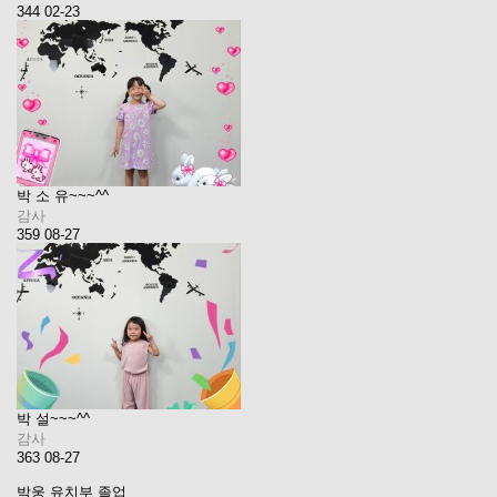
344
02-23
박 소 유~~~^^
감사
359
08-27
박 설~~~^^
감사
363
08-27
박웅 유치부 졸업