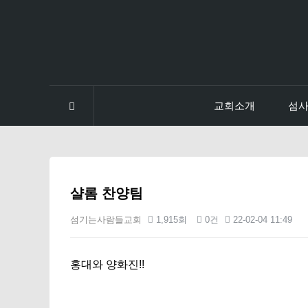
교회소개
섬
분류
하위분류
하위분류
하위분류
하위분
샬롬 찬양팀
섬기는사람들교회
1,915회
0건
22-02-04 11:49
본문
홍대와 양화진!!