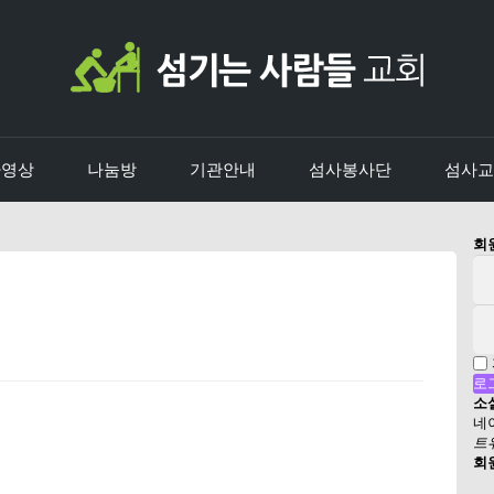
사영상
나눔방
기관안내
섬사봉사단
섬사교
류
하위분류
회
소
네
트
회