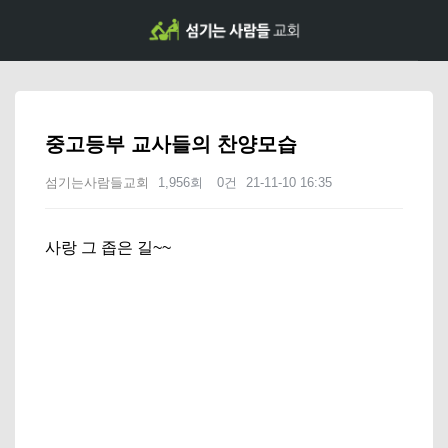
중고등부 교사들의 찬양모습
섬기는사람들교회
1,956회
0건
21-11-10 16:35
본문
사랑 그 좁은 길~~